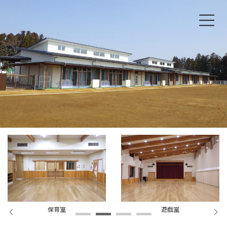
コ
ナ
ン
ビ
テ
ゲ
ン
ー
ツ
シ
へ
ョ
ス
ン
キ
に
ッ
移
プ
動
保育室
遊戯室