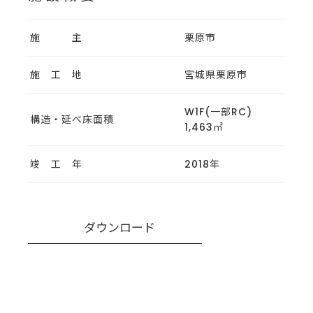
施 主
栗原市
施 工 地
宮城県栗原市
W1F(一部RC)
構造・延べ床面積
1,463㎡
竣 工 年
2018年
ダウンロード